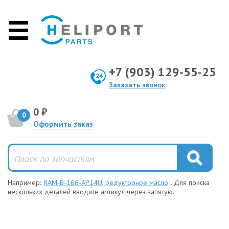
+7 (903) 129-55-25
Заказать звонок
0 ₽
0
Оформить заказ
Например:
RAM-B-166-AP14U, редукторное масло
. Для поиска
нескольких деталей вводите артикул через запятую.