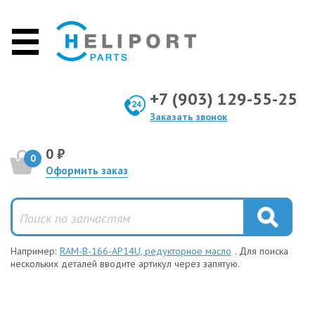
+7 (903) 129-55-25
Заказать звонок
0 ₽
0
Оформить заказ
Например:
RAM-B-166-AP14U, редукторное масло
. Для поиска
нескольких деталей вводите артикул через запятую.