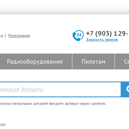
+7 (903) 129
|
од
Регистрация
Заказать звонок
Радиооборудование
Пилотам
С
 поиска нескольких деталей вводите артикул через запятую.
сти