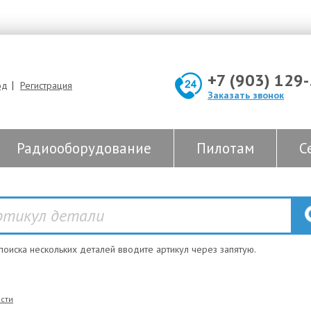
+7 (903) 129
|
од
Регистрация
Заказать звонок
Радиооборудование
Пилотам
С
 поиска нескольких деталей вводите артикул через запятую.
сти