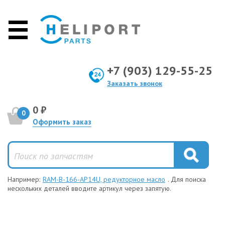
+7 (903) 129-55-25
Заказать звонок
0 ₽
0
Оформить заказ
Например:
RAM-B-166-AP14U, редукторное масло
. Для поиска
нескольких деталей вводите артикул через запятую.