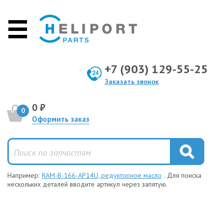
+7 (903) 129-55-25
Заказать звонок
0 ₽
0
Оформить заказ
Например:
RAM-B-166-AP14U, редукторное масло
. Для поиска
нескольких деталей вводите артикул через запятую.