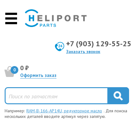
+7 (903) 129-55-25
Заказать звонок
0 ₽
0
Оформить заказ
Например:
RAM-B-166-AP14U, редукторное масло
. Для поиска
нескольких деталей вводите артикул через запятую.