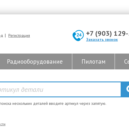
+7 (903) 129
|
од
Регистрация
Заказать звонок
Радиооборудование
Пилотам
С
 поиска нескольких деталей вводите артикул через запятую.
сти