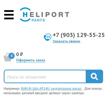
+7 (903) 129-55-25
Заказать звонок
0 ₽
0
Оформить заказ
Например:
RAM-B-166-AP14U, редукторное масло
. Для поиска
нескольких деталей вводите артикул через запятую.