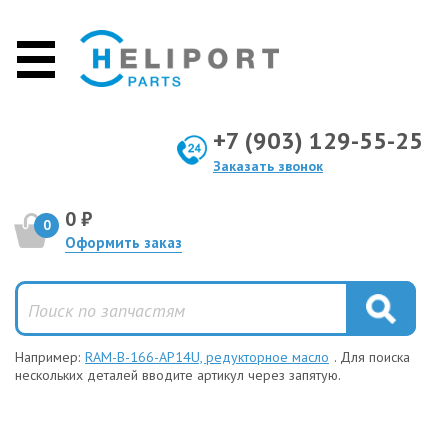
+7 (903) 129-55-25
Заказать звонок
0 ₽
0
Оформить заказ
Например:
RAM-B-166-AP14U, редукторное масло
. Для поиска
нескольких деталей вводите артикул через запятую.