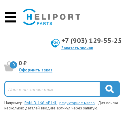
+7 (903) 129-55-25
Заказать звонок
0 ₽
0
Оформить заказ
Например:
RAM-B-166-AP14U, редукторное масло
. Для поиска
нескольких деталей вводите артикул через запятую.