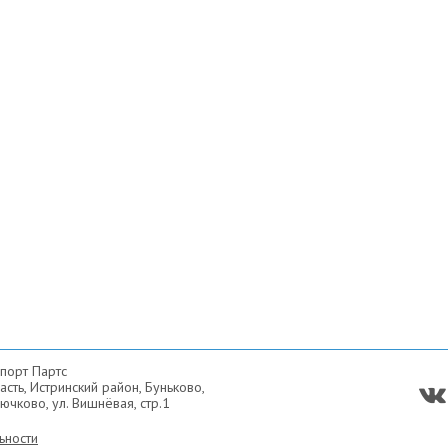
порт Партс
сть, Истринский район, Буньково,
ючково, ул. Вишнёвая, стр.1
ьности