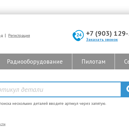
+7 (903) 129
|
од
Регистрация
Заказать звонок
Радиооборудование
Пилотам
С
 поиска нескольких деталей вводите артикул через запятую.
сти