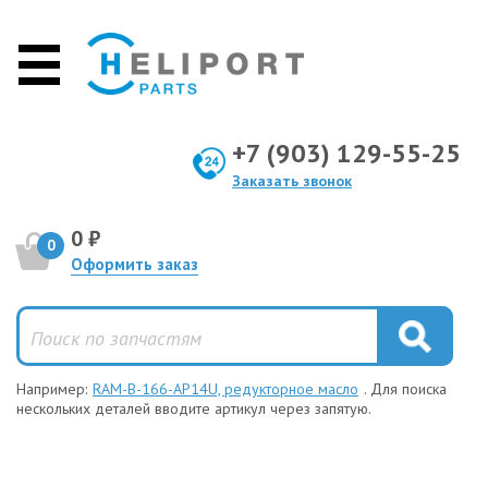
+7 (903) 129-55-25
Заказать звонок
0 ₽
0
Оформить заказ
Например:
RAM-B-166-AP14U, редукторное масло
. Для поиска
нескольких деталей вводите артикул через запятую.