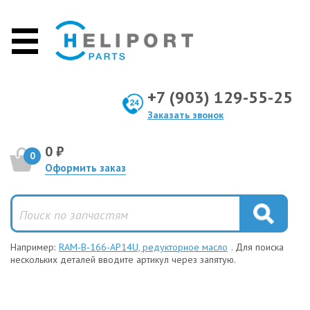
+7 (903) 129-55-25
Заказать звонок
0 ₽
0
Оформить заказ
Например:
RAM-B-166-AP14U, редукторное масло
. Для поиска
нескольких деталей вводите артикул через запятую.