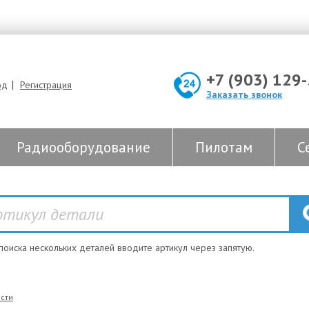
+7 (903) 129
|
од
Регистрация
Заказать звонок
Радиооборудование
Пилотам
С
 поиска нескольких деталей вводите артикул через запятую.
сти