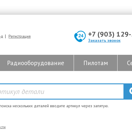
+7 (903) 129
|
од
Регистрация
Заказать звонок
Радиооборудование
Пилотам
С
 поиска нескольких деталей вводите артикул через запятую.
сти