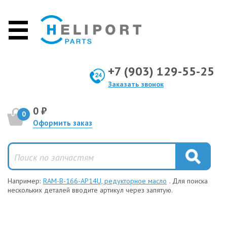
+7 (903) 129-55-25
Заказать звонок
0 ₽
0
Оформить заказ
Например:
RAM-B-166-AP14U, редукторное масло
. Для поиска
нескольких деталей вводите артикул через запятую.