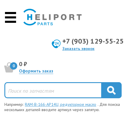
+7 (903) 129-55-25
Заказать звонок
0 ₽
0
Оформить заказ
Например:
RAM-B-166-AP14U, редукторное масло
. Для поиска
нескольких деталей вводите артикул через запятую.