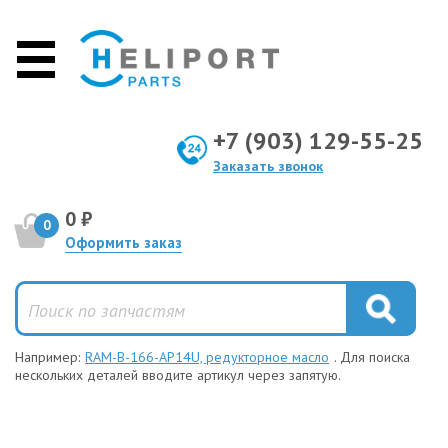
+7 (903) 129-55-25
Заказать звонок
0 ₽
0
Оформить заказ
Например:
RAM-B-166-AP14U, редукторное масло
. Для поиска
нескольких деталей вводите артикул через запятую.