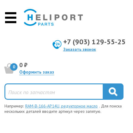
+7 (903) 129-55-25
Заказать звонок
0 ₽
0
Оформить заказ
Например:
RAM-B-166-AP14U, редукторное масло
. Для поиска
нескольких деталей вводите артикул через запятую.