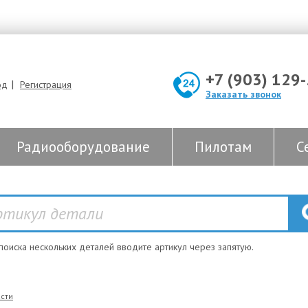
+7 (903) 129
|
од
Регистрация
Заказать звонок
Радиооборудование
Пилотам
С
 поиска нескольких деталей вводите артикул через запятую.
сти