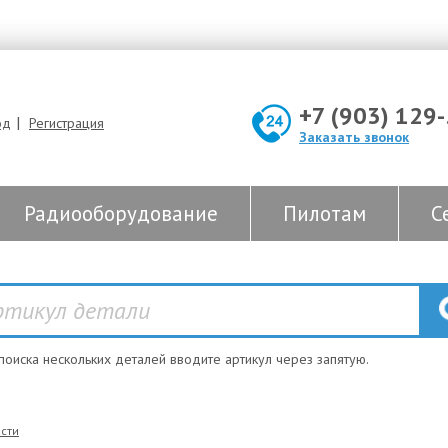
+7 (903) 129
|
од
Регистрация
Заказать звонок
Радиооборудование
Пилотам
С
 поиска нескольких деталей вводите артикул через запятую.
сти