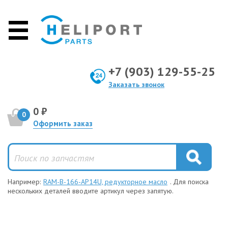
+7 (903) 129-55-25
Заказать звонок
0 ₽
0
Оформить заказ
Например:
RAM-B-166-AP14U, редукторное масло
. Для поиска
нескольких деталей вводите артикул через запятую.