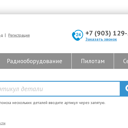
+7 (903) 129
|
од
Регистрация
Заказать звонок
Радиооборудование
Пилотам
С
 поиска нескольких деталей вводите артикул через запятую.
сти