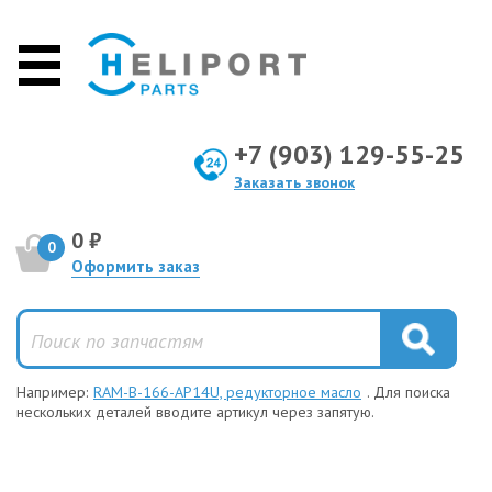
+7 (903) 129-55-25
Заказать звонок
0 ₽
0
Оформить заказ
Например:
RAM-B-166-AP14U, редукторное масло
. Для поиска
нескольких деталей вводите артикул через запятую.