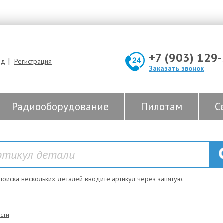
+7 (903) 129
|
од
Регистрация
Заказать звонок
Радиооборудование
Пилотам
С
 поиска нескольких деталей вводите артикул через запятую.
сти