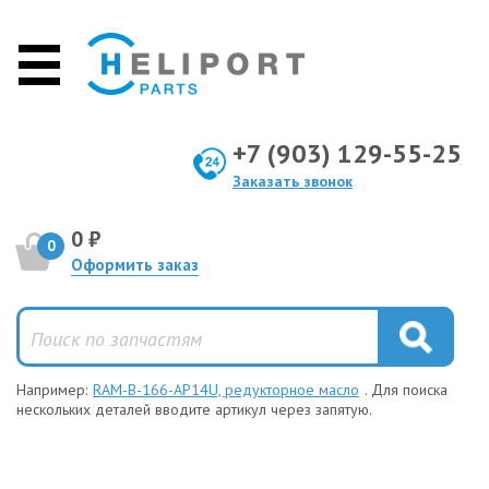
+7 (903) 129-55-25
Заказать звонок
0 ₽
0
Оформить заказ
Например:
RAM-B-166-AP14U, редукторное масло
. Для поиска
нескольких деталей вводите артикул через запятую.