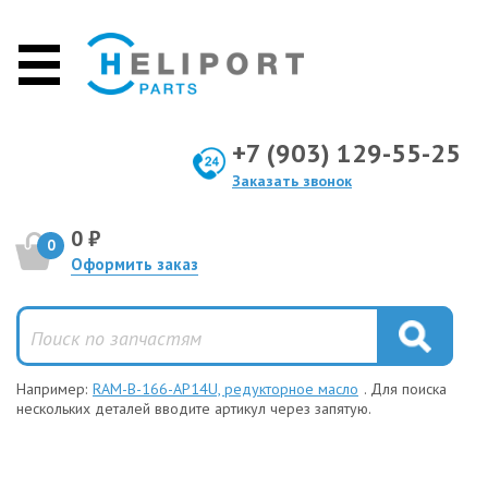
+7 (903) 129-55-25
Заказать звонок
0 ₽
0
Оформить заказ
Например:
RAM-B-166-AP14U, редукторное масло
. Для поиска
нескольких деталей вводите артикул через запятую.