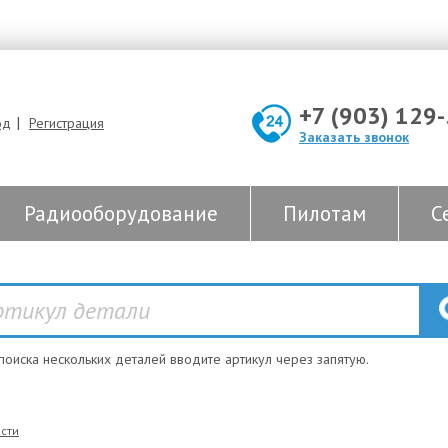
+7 (903) 129
|
од
Регистрация
Заказать звонок
Радиооборудование
Пилотам
С
 поиска нескольких деталей вводите артикул через запятую.
сти