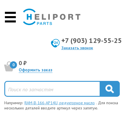
+7 (903) 129-55-25
Заказать звонок
0 ₽
0
Оформить заказ
Например:
RAM-B-166-AP14U, редукторное масло
. Для поиска
нескольких деталей вводите артикул через запятую.