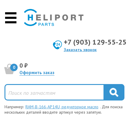
+7 (903) 129-55-25
Заказать звонок
0 ₽
0
Оформить заказ
Например:
RAM-B-166-AP14U, редукторное масло
. Для поиска
нескольких деталей вводите артикул через запятую.