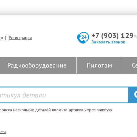
+7 (903) 129
|
од
Регистрация
Заказать звонок
Радиооборудование
Пилотам
С
 поиска нескольких деталей вводите артикул через запятую.
сти