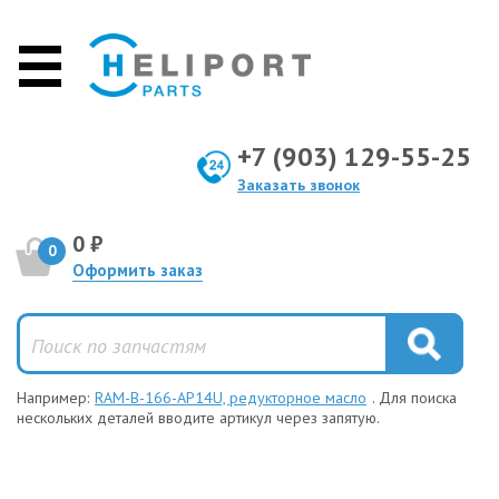
+7 (903) 129-55-25
Заказать звонок
0 ₽
0
Оформить заказ
Например:
RAM-B-166-AP14U, редукторное масло
. Для поиска
нескольких деталей вводите артикул через запятую.