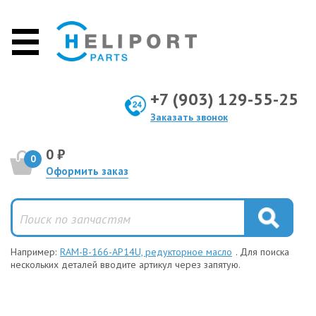
+7 (903) 129-55-25
Заказать звонок
0 ₽
0
Оформить заказ
Например:
RAM-B-166-AP14U, редукторное масло
. Для поиска
нескольких деталей вводите артикул через запятую.