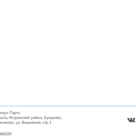
порт Партс
сть, Истринский район, Буньково,
ючково, ул. Вишнёвая, стр.1
ьности