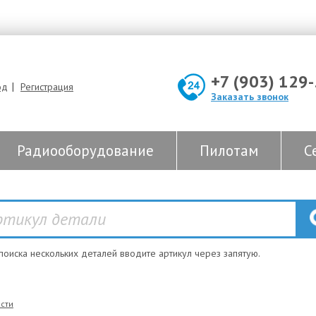
+7 (903) 129
|
од
Регистрация
Заказать звонок
Радиооборудование
Пилотам
С
 поиска нескольких деталей вводите артикул через запятую.
сти