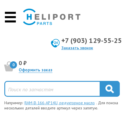
+7 (903) 129-55-25
Заказать звонок
0 ₽
0
Оформить заказ
Например:
RAM-B-166-AP14U, редукторное масло
. Для поиска
нескольких деталей вводите артикул через запятую.