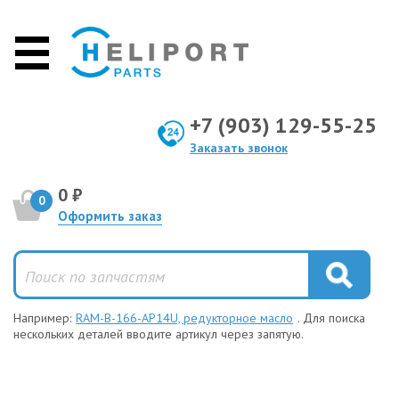
+7 (903) 129-55-25
Заказать звонок
0 ₽
0
Оформить заказ
Например:
RAM-B-166-AP14U, редукторное масло
. Для поиска
нескольких деталей вводите артикул через запятую.