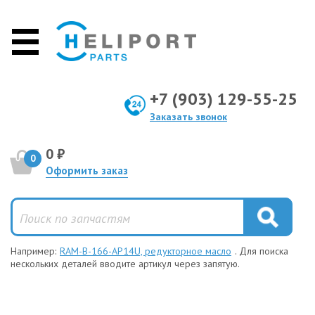
+7 (903) 129-55-25
Заказать звонок
0 ₽
0
Оформить заказ
Например:
RAM-B-166-AP14U, редукторное масло
. Для поиска
нескольких деталей вводите артикул через запятую.