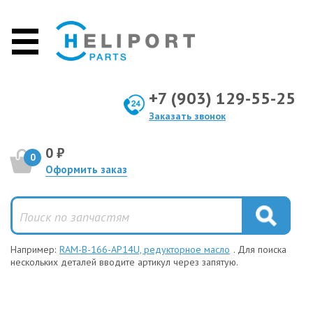
+7 (903) 129-55-25
Заказать звонок
0 ₽
0
Оформить заказ
Например:
RAM-B-166-AP14U, редукторное масло
. Для поиска
нескольких деталей вводите артикул через запятую.