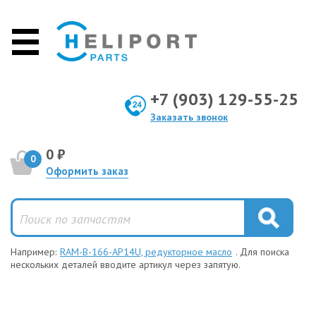
+7 (903) 129-55-25
Заказать звонок
0 ₽
0
Оформить заказ
Например:
RAM-B-166-AP14U, редукторное масло
. Для поиска
нескольких деталей вводите артикул через запятую.