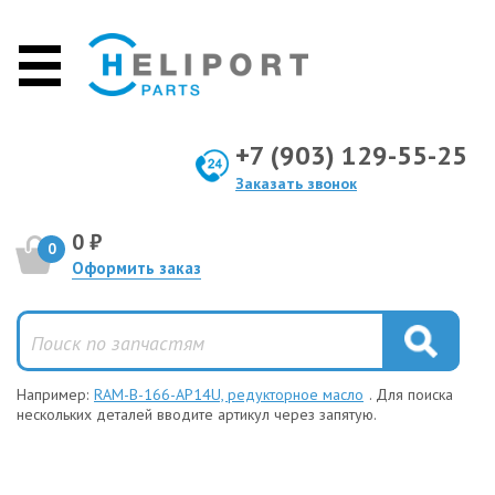
+7 (903) 129-55-25
Заказать звонок
0 ₽
0
Оформить заказ
Например:
RAM-B-166-AP14U, редукторное масло
. Для поиска
нескольких деталей вводите артикул через запятую.