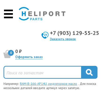
+7 (903) 129-55-25
Заказать звонок
0 ₽
0
Оформить заказ
Например:
RAM-B-166-AP14U, редукторное масло
. Для поиска
нескольких деталей вводите артикул через запятую.