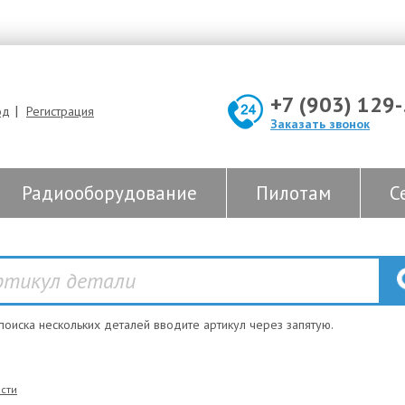
+7 (903) 129
|
од
Регистрация
Заказать звонок
Радиооборудование
Пилотам
С
 поиска нескольких деталей вводите артикул через запятую.
сти