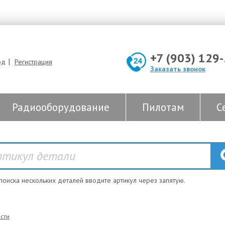
+7 (903) 129
|
од
Регистрация
Заказать звонок
Радиооборудование
Пилотам
С
 поиска нескольких деталей вводите артикул через запятую.
сти