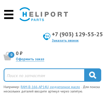
+7 (903) 129-55-25
Заказать звонок
0 ₽
0
Оформить заказ
Например:
RAM-B-166-AP14U, редукторное масло
. Для поиска
нескольких деталей вводите артикул через запятую.