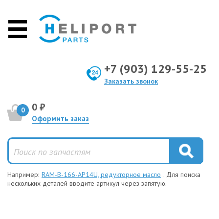
+7 (903) 129-55-25
Заказать звонок
0 ₽
0
Оформить заказ
Например:
RAM-B-166-AP14U, редукторное масло
. Для поиска
нескольких деталей вводите артикул через запятую.