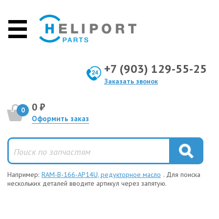
+7 (903) 129-55-25
Заказать звонок
0 ₽
0
Оформить заказ
Например:
RAM-B-166-AP14U, редукторное масло
. Для поиска
нескольких деталей вводите артикул через запятую.