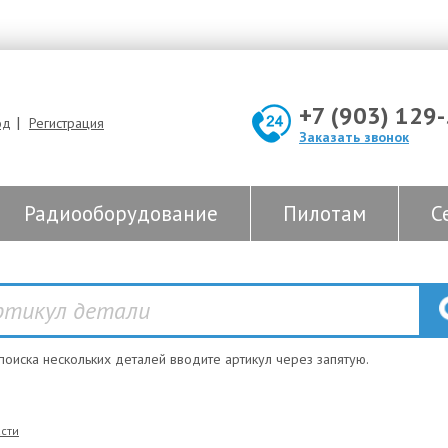
+7 (903) 129
|
од
Регистрация
Заказать звонок
Радиооборудование
Пилотам
С
 поиска нескольких деталей вводите артикул через запятую.
сти