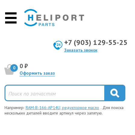
+7 (903) 129-55-25
Заказать звонок
0 ₽
0
Оформить заказ
Например:
RAM-B-166-AP14U, редукторное масло
. Для поиска
нескольких деталей вводите артикул через запятую.