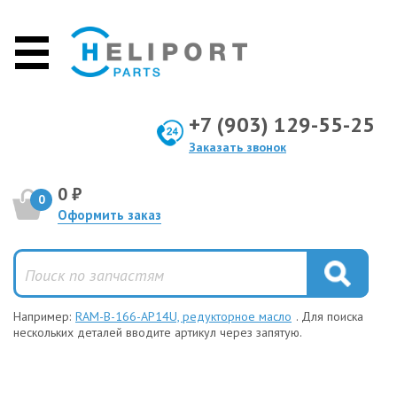
+7 (903) 129-55-25
Заказать звонок
0 ₽
0
Оформить заказ
Например:
RAM-B-166-AP14U, редукторное масло
. Для поиска
нескольких деталей вводите артикул через запятую.